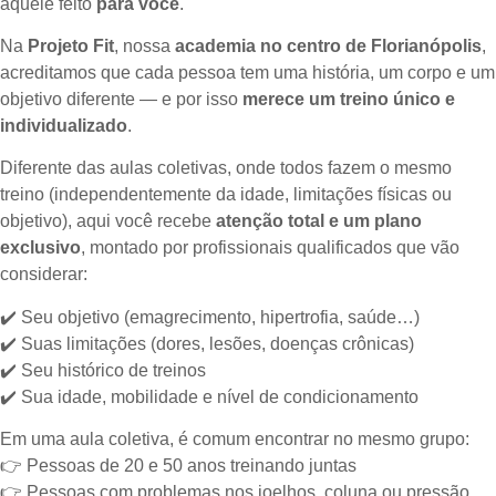
aquele feito
para você
.
Na
Projeto Fit
, nossa
academia no centro de Florianópolis
,
acreditamos que cada pessoa tem uma história, um corpo e um
objetivo diferente — e por isso
merece um treino único e
individualizado
.
Diferente das aulas coletivas, onde todos fazem o mesmo
treino (independentemente da idade, limitações físicas ou
objetivo), aqui você recebe
atenção total e um plano
exclusivo
, montado por profissionais qualificados que vão
considerar:
✔️
Seu objetivo (emagrecimento, hipertrofia, saúde…)
✔️
Suas limitações (dores, lesões, doenças crônicas)
✔️
Seu histórico de treinos
✔️
Sua idade, mobilidade e nível de condicionamento
Em uma aula coletiva, é comum encontrar no mesmo grupo:
👉
Pessoas de 20 e 50 anos treinando juntas
👉
Pessoas com problemas nos joelhos, coluna ou pressão